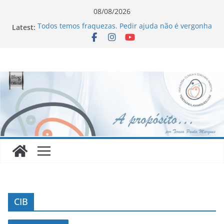
Skip
08/08/2026
to
Latest:
Todos temos fraquezas. Pedir ajuda não é vergonha
content
Novo Livro !!!
Homofobia: “Maltratados, dentro e fora do armário”
Ageísmo: “Velhos são os trapos!”
Sinceridade ou sincericídio?
CIB