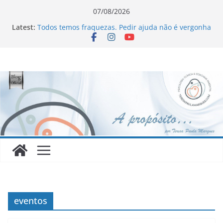
Skip
07/08/2026
to
Latest:
Todos temos fraquezas. Pedir ajuda não é vergonha
content
Novo Livro !!!
Homofobia: “Maltratados, dentro e fora do armário”
Ageísmo: “Velhos são os trapos!”
Sinceridade ou sincericídio?
eventos