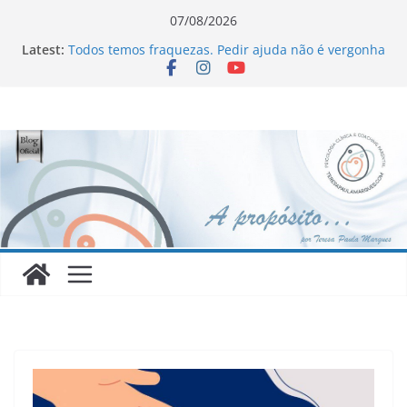
Skip
07/08/2026
to
Latest:
Todos temos fraquezas. Pedir ajuda não é vergonha
content
Novo Livro !!!
Homofobia: “Maltratados, dentro e fora do armário”
Ageísmo: “Velhos são os trapos!”
Sinceridade ou sincericídio?