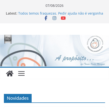
Skip
07/08/2026
to
Latest:
Todos temos fraquezas. Pedir ajuda não é vergonha
content
Novo Livro !!!
Homofobia: “Maltratados, dentro e fora do armário”
Ageísmo: “Velhos são os trapos!”
Sinceridade ou sincericídio?
Novidades