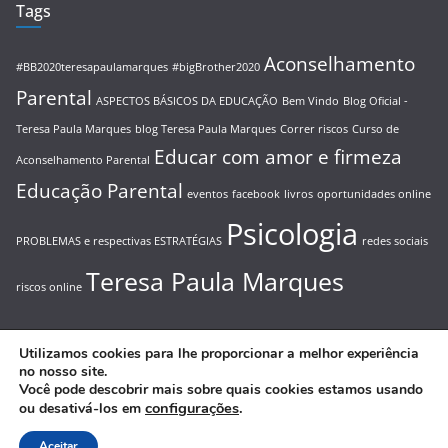
Tags
Aconselhamento
#BB2020teresapaulamarques
#bigBrother2020
Parental
ASPECTOS BÁSICOS DA EDUCAÇÃO
Bem Vindo
Blog Oficial -
Teresa Paula Marques
blog Teresa Paula Marques
Correr riscos
Curso de
Educar com amor e firmeza
Aconselhamento Parental
Educação Parental
eventos
facebook
livros
oportunidades online
Psicologia
PROBLEMAS e respectivas ESTRATÉGIAS
redes sociais
Teresa Paula Marques
riscos online
Utilizamos cookies para lhe proporcionar a melhor experiência
no nosso site.
Você pode descobrir mais sobre quais cookies estamos usando
Copyright © 2026
Blog Oficial – Teresa Paula Marques
. All
configurações
.
ou desativá-los em
rights reserved.
Theme:
ColorMag
by ThemeGrill. Powered by
WordPress
.
Aceitar