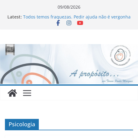
Skip
09/08/2026
to
Latest:
Todos temos fraquezas. Pedir ajuda não é vergonha
content
Novo Livro !!!
Homofobia: “Maltratados, dentro e fora do armário”
Ageísmo: “Velhos são os trapos!”
Sinceridade ou sincericídio?
Psicologia