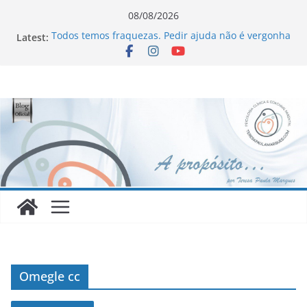
Skip
08/08/2026
to
Latest:
Todos temos fraquezas. Pedir ajuda não é vergonha
content
Novo Livro !!!
Homofobia: “Maltratados, dentro e fora do armário”
Ageísmo: “Velhos são os trapos!”
Sinceridade ou sincericídio?
Omegle cc