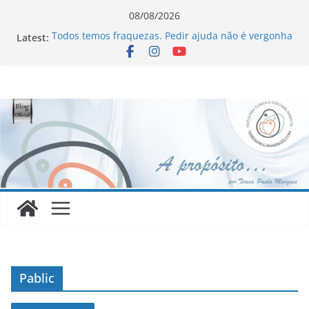
Skip
08/08/2026
to
Latest:
Todos temos fraquezas. Pedir ajuda não é vergonha
content
Novo Livro !!!
Homofobia: “Maltratados, dentro e fora do armário”
Ageísmo: “Velhos são os trapos!”
Sinceridade ou sincericídio?
Pablic