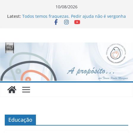
Skip
10/08/2026
to
Latest:
Todos temos fraquezas. Pedir ajuda não é vergonha
content
Novo Livro !!!
Homofobia: “Maltratados, dentro e fora do armário”
Ageísmo: “Velhos são os trapos!”
Sinceridade ou sincericídio?
Educação